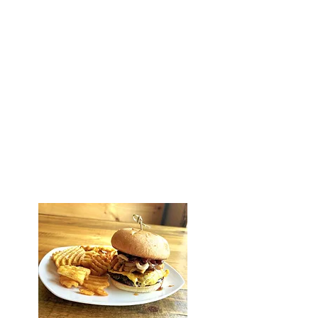
licencé L.P.A.O. L’ambiance relaxe
de la salle à manger nouvellement
rénovée vous en offre plein la vue
devant le lac Pivabiska. Plusieurs
services sont aussi offerts tels que
les services de traiteur, les
réservations de groupes ainsi que la
location de salle pour réunions et
rassemblements. Amateur de
motoneige? Les sentiers de l’OFSC
passent directement devant le
restaurant!