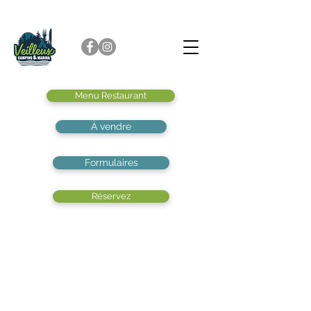
Menu Restaurant
À vendre
Formulaires
Réservez
Restaurant-Bar
Le restaurant-bar de VC&M est