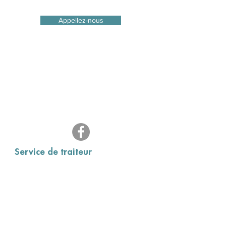
Appellez-nous
Réservations de groupe
possibles hors saison
Visitez notre page Facebook
pour les promos!
Service de traiteur
Disponible en tout temps
Menus variés, adaptés à la demande